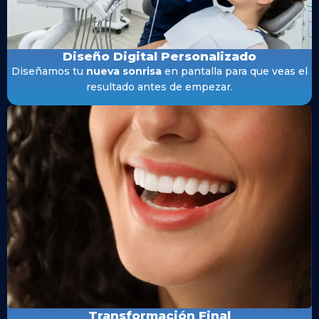
Diseño Digital Personalizado
Diseñamos tu
nueva sonrisa
en pantalla para que veas el
resultado antes de empezar.
Transformación Final