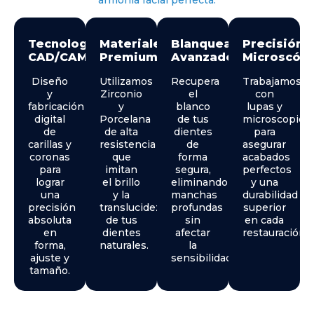
Tecnología
Materiales
Blanqueamiento
Precisión
CAD/CAM
Premium
Avanzado
Microscópi
Diseño
Utilizamos
Recupera
Trabajamos
y
Zirconio
el
con
fabricación
y
blanco
lupas y
digital
Porcelana
de tus
microscopios
de
de alta
dientes
para
carillas y
resistencia
de
asegurar
coronas
que
forma
acabados
para
imitan
segura,
perfectos
lograr
el brillo
eliminando
y una
una
y la
manchas
durabilidad
precisión
translucidez
profundas
superior
absoluta
de tus
sin
en cada
en
dientes
afectar
restauración.
forma,
naturales.
la
ajuste y
sensibilidad.
tamaño.