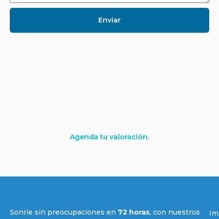
Enviar
Agenda tu valoración.
Sonríe sin preocupaciones en
72 horas
, con nuestros
Im