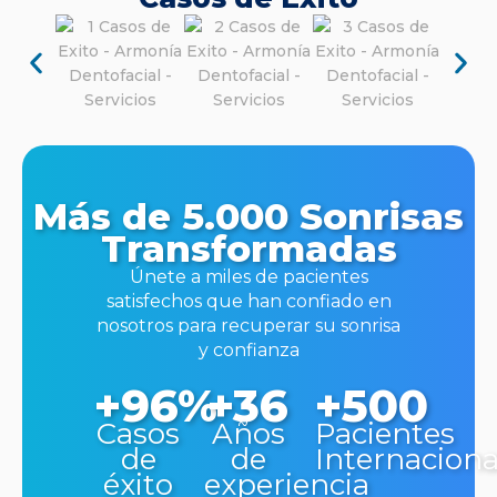
Más de 5.000 Sonrisas
Transformadas
Únete a miles de pacientes
satisfechos que han confiado en
nosotros para recuperar su sonrisa
y confianza
+96%
+36
+500
Casos
Años
Pacientes
de
de
Internaciona
éxito
experiencia