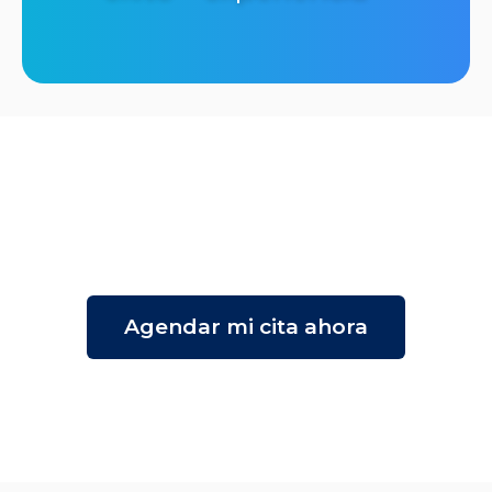
Agendar una
cita
de valoración por
$199 USD
Agendar mi cita ahora
*Valor descontable
del costo del tratamiento.